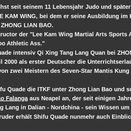
hst seit seinem 11 Lebensjahr Judo und später
LEE KAM WING, bei dem er seine Ausbildung im H
n ZHONG LIAN BAO.  
tructor der "Lee Kam Wing Martial Arts Sports 
o Athletic Ass."
 Quade intensiv Qi Xing Tang Lang Quan bei ZH
il 2000 als erster Deutscher die Unterrichtserla
 von zwei Meistern des Seven-Star Mantis Kung 
ifu Quade die ITKF unter Zhong Lian Bao und sc
ao Falanga
 aus Neapel an, der seit einigen Jahr
 Lang in Dalian - Nordchina - sein Wissen um d
Bruder erhält Shifu Quade nunmehr auch Einbli