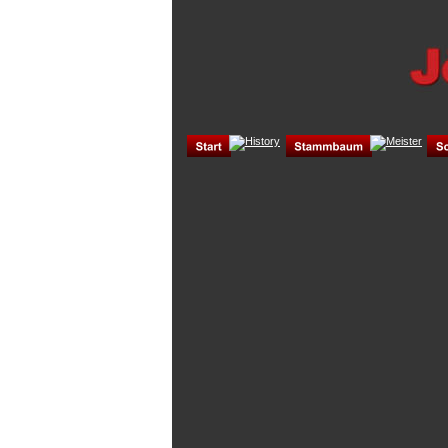
                 
                              